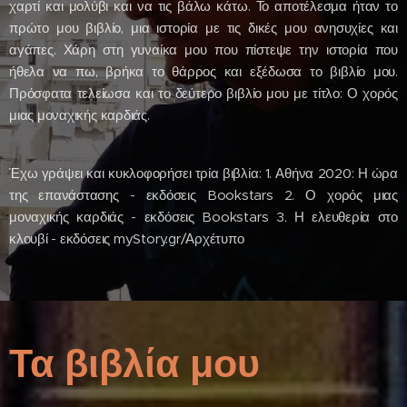
χαρτί και μολύβι και να τις βάλω κάτω. Το αποτέλεσμα ήταν το
πρώτο μου βιβλίο, μια ιστορία με τις δικές μου ανησυχίες και
αγάπες. Χάρη στη γυναίκα μου που πίστεψε την ιστορία που
ήθελα να πω, βρήκα το θάρρος και εξέδωσα το βιβλίο μου.
Πρόσφατα τελείωσα και το δεύτερο βιβλίο μου με τίτλο: Ο χορός
μιας μοναχικής καρδιάς.
Έχω γράψει και κυκλοφορήσει τρία βιβλία: 1. Αθήνα 2020: Η ώρα
της επανάστασης - εκδόσεις Bookstars 2. Ο χορός μιας
μοναχικής καρδιάς - εκδόσεις Bookstars 3. Η ελευθερία στο
κλουβί - εκδόσεις myStory.gr/Αρχέτυπο
Τα βιβλία μου