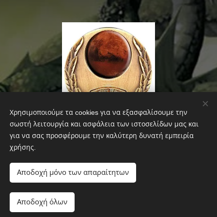
Χρησιμοποιούμε τα cookies για να εξασφαλίσουμε την
σωστή λειτουργία και ασφάλεια των ιστοσελίδων μας και
για να σας προσφέρουμε την καλύτερη δυνατή εμπειρία
Βραβεία φανταστικού Larry
χρήσης.
Niven
Αποδοχή μόνο των απαραίτητων
2018: Επιλαχών στην κατηγορία διήγημα φαντασίας -
"Το εργοστάσιο της φαντασίας"
Αποδοχή όλων
Ξεκινήστε
Δημιουργήστε δωρεάν ιστοσελίδα!
2019: 3η θέση στην κατηγορία νουβελέτα φαντασίας