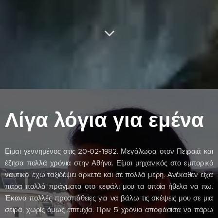
Λίγα λόγια για εμένα
Είμαι γεννημένος στις 20-02-1982. Μεγάλωσα στον Πειραιά και
έζησα πολλά χρόνια στην Αθήνα. Είμαι μηχανικός στο εμπορικό
ναυτικό, έχω ταξιδέψει αρκετά και σε πολλά μέρη. Ανέκαθεν είχα
πάρα πολλά πράγματα στο κεφάλι μου τα οποία ήθελα να πω.
Έκανα πολλές προσπάθειες για να βάλω τις σκέψεις μου σε μια
σειρά, χωρίς όμως επιτυχία. Πριν 5 χρόνια αποφάσισα να πάρω