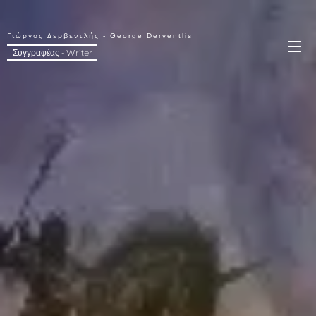
Γιώργος Δερβεντλής - George Derventlis
Συγγραφέας - Writer